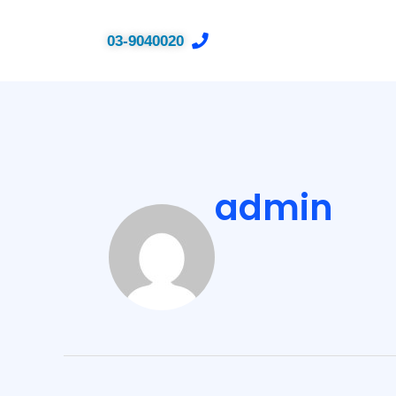
03-9040020
admin